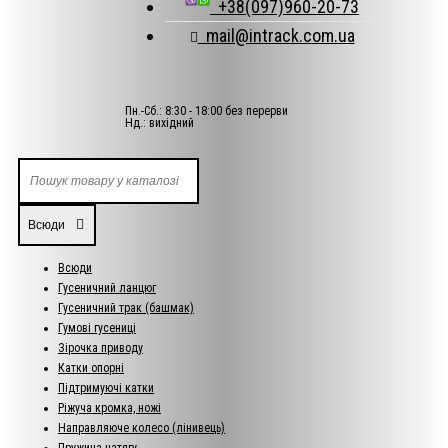
+38(097)960-20-73
mail@intrack.com.ua
Пн.-Сб.: 8:30 - 18:00 без перерви
Нд.: вихідний
Всюди
Всюди
Гусеничний ланцюг
Гусеничний трак (башмак)
Гумові гусениці
Зірочка приводу
Катки опорні
Підтримуючі катки
Ріжуча кромка, ножі
Направляюче колесо (лінивець)
Пружина натягу