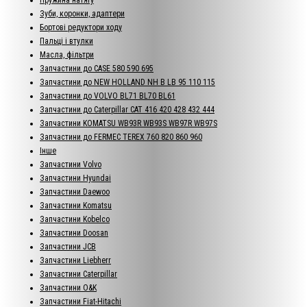
Зуби, коронки, адаптери
Бортові редуктори ходу
Пальці і втулки
Масла, фільтри
Запчастини до CASE 580 590 695
Запчастини до NEW HOLLAND NH B LB 95 110 115
Запчастини до VOLVO BL71 BL70 BL61
Запчастини до Caterpillar CAT 416 420 428 432 444
Запчастини KOMATSU WB93R WB93S WB97R WB97S
Запчастини до FERMEC TEREX 760 820 860 960
Інше
Запчастини Volvo
Запчастини Hyundai
Запчастини Daewoo
Запчастини Komatsu
Запчастини Kobelco
Запчастини Doosan
Запчастини JCB
Запчастини Liebherr
Запчастини Caterpillar
Запчастини O&K
Запчастини Fiat-Hitachi