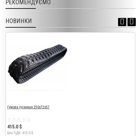
РЕКОМЕНДУЄМО
НОВИНКИ
Гумова гусениця 250х72х57
415.0 $
Без ПДВ: 415.0 $