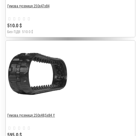
Гумова гусениця 250х47х84
510.0 $
Без ПДВ: 510.0 $
Гумова гусениця 250х48,5х84 Y
595.0 $