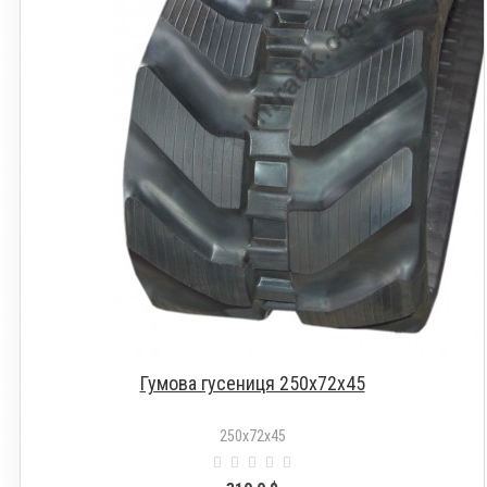
Гумова гусениця 250х72х45
250х72х45