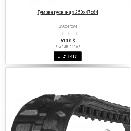
Гумова гусениця 250х47х84
250х47х84
510.0 $
Без ПДВ: 510.0 $
КУПИТИ