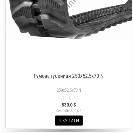
Гумова гусениця 250х52,5х73 N
250х52,5х73 N
530.0 $
Без ПДВ: 530.0 $
КУПИТИ