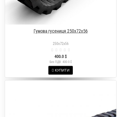
Гумова гусениця 250х72х56
250х72х56
400.0 $
Без ПДВ: 400.0 $
КУПИТИ