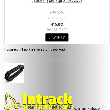
Гумова гусениця 250х72х57
250х72х57
415.0 $
Без ПДВ: 415.0 $
КУПИТИ
Показано з 1 по 9 із 9 (всього 1 сторінок)
Компанія «Intrack»