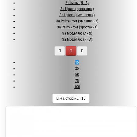
За Ім’ям (Я - A)
За Ціною (зростання)
За Ціною (зменшення)
За Рейтингом (зменшення)
За Рейтингом (зростання)
За Моделлю (A - Я)
За Моделлю (Я - A)
15
25
50
75
100
На сторінці:
15