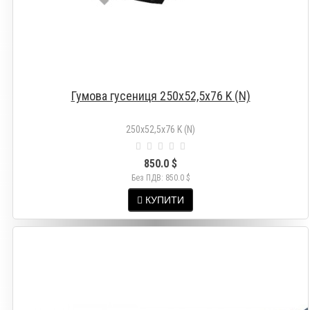
Гумова гусениця 250х52,5х76 K (N)
250х52,5х76 K (N)
850.0 $
Без ПДВ: 850.0 $
КУПИТИ