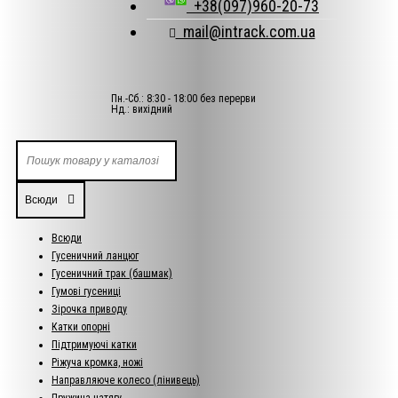
+38(097)960-20-73
mail@intrack.com.ua
Пн.-Сб.: 8:30 - 18:00 без перерви
Нд.: вихідний
Всюди
Всюди
Гусеничний ланцюг
Гусеничний трак (башмак)
Гумові гусениці
Зірочка приводу
Катки опорні
Підтримуючі катки
Ріжуча кромка, ножі
Направляюче колесо (лінивець)
Пружина натягу