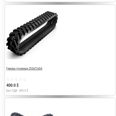
Гумова гусениця 250х72х56
400.0 $
Без ПДВ: 400.0 $