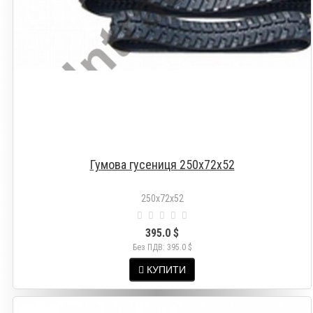
Гумова гусениця 250х72х52
250х72х52
395.0 $
Без ПДВ: 395.0 $
КУПИТИ