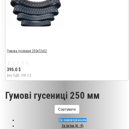
Гумова гусениця 250х72х52
395.0 $
Без ПДВ: 395.0 $
Гумові гусениці 250 мм
Сортувати
За замовчуванням
За Ім’ям (A - Я)