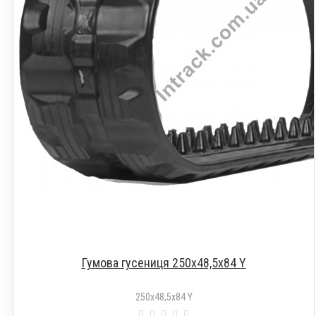
Гумова гусениця 250х48,5х84 Y
250х48,5х84 Y