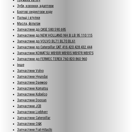
Зуби, коронки, адаптери
Бортові редуктори ходу
Пальці і втулки
Масла, фільтри
Запчастини до CASE 580 590 695
Запчастини до NEW HOLLAND NH B LB 95 110 115
Запчастини до VOLVO BL71 BL70 BL61
Запчастини до Caterpillar CAT 416 420 428 432 444
Запчастини KOMATSU WB93R WB93S WB97R WB97S
Запчастини до FERMEC TEREX 760 820 860 960
Інше
Запчастини Volvo
Запчастини Hyundai
Запчастини Daewoo
Запчастини Komatsu
Запчастини Kobelco
Запчастини Doosan
Запчастини JCB
Запчастини Liebherr
Запчастини Caterpillar
Запчастини O&K
Запчастини Fiat-Hitachi