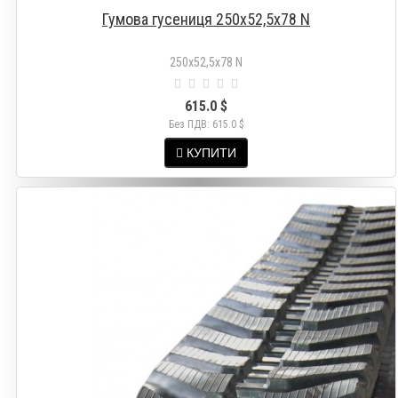
Гумова гусениця 250х52,5х78 N
250х52,5х78 N
615.0 $
Без ПДВ: 615.0 $
КУПИТИ