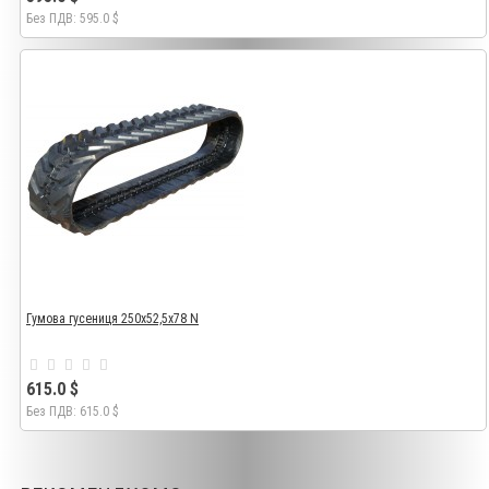
Без ПДВ: 595.0 $
Гумова гусениця 250х52,5х78 N
615.0 $
Без ПДВ: 615.0 $