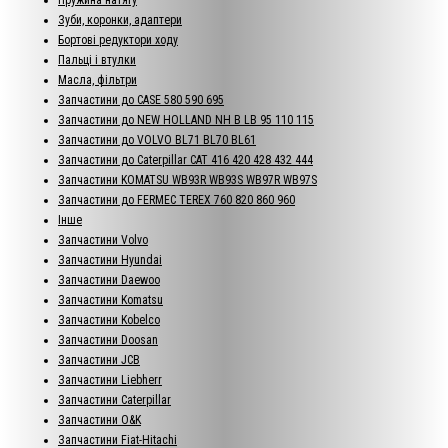
Зуби, коронки, адаптери
Бортові редуктори ходу
Пальці і втулки
Масла, фільтри
Запчастини до CASE 580 590 695
Запчастини до NEW HOLLAND NH B LB 95 110 115
Запчастини до VOLVO BL71 BL70 BL61
Запчастини до Caterpillar CAT 416 420 428 432 444
Запчастини KOMATSU WB93R WB93S WB97R WB97S
Запчастини до FERMEC TEREX 760 820 860 960
Інше
Запчастини Volvo
Запчастини Hyundai
Запчастини Daewoo
Запчастини Komatsu
Запчастини Kobelco
Запчастини Doosan
Запчастини JCB
Запчастини Liebherr
Запчастини Caterpillar
Запчастини O&K
Запчастини Fiat-Hitachi