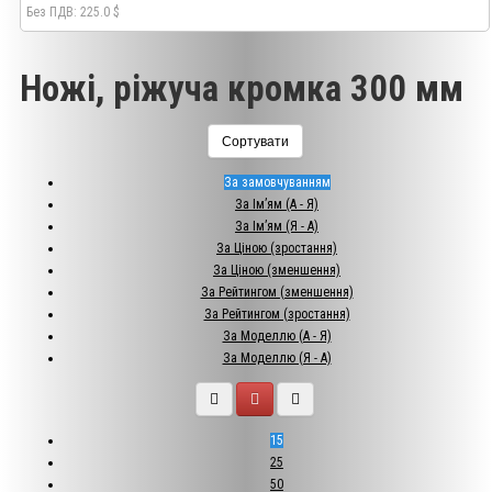
Без ПДВ: 225.0 $
Ножі, ріжуча кромка 300 мм
Сортувати
За замовчуванням
За Ім’ям (A - Я)
За Ім’ям (Я - A)
За Ціною (зростання)
За Ціною (зменшення)
За Рейтингом (зменшення)
За Рейтингом (зростання)
За Моделлю (A - Я)
За Моделлю (Я - A)
15
25
50