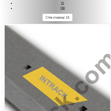
75
100
На сторінці:
15