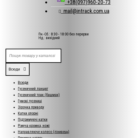
+38(097)960-20-73
mail@intrack.com.ua
Пн.-Сб.: 8:30 - 18:00 без перерви
Нд.: вихідний
Всюди
Всюди
Гусеничний ланцюг
Гусеничний трак (башмак)
Гумові гусениці
Зірочка приводу
Катки опорні
Підтримуючі катки
Ріжуча кромка, ножі
Направляюче колесо (лінивець)
Пружина натягу