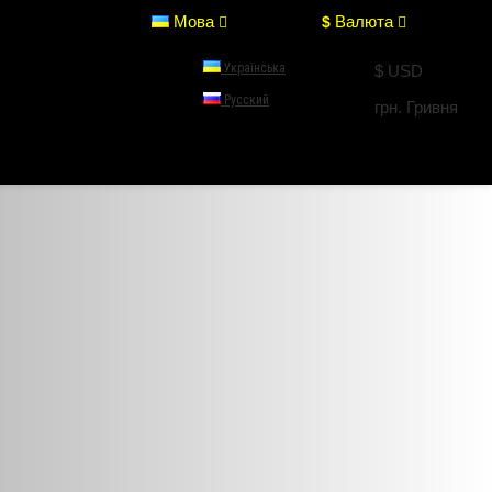
Мова
Валюта
$
Українська
$ USD
Русский
грн. Гривня