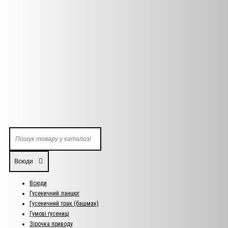
Всюди
Всюди
Гусеничний ланцюг
Гусеничний трак (башмак)
Гумові гусениці
Зірочка приводу