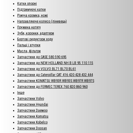
Катки опорні
Підтримуючі катки
Ріжуча кромка, ножі
Направляюче колесо (лінивець)
Пружина натягу
Зуби, коронки, адаптери
Бортові редуктори ходу
Пальці і втулки
Масла, фільтри
Запчастини до CASE 580 590 695
Запчастини до NEW HOLLAND NH B LB 95 110 115
Запчастини до VOLVO BL71 BL70 BL61
Запчастини до Caterpillar CAT 416 420 428 432 444
Запчастини KOMATSU WB93R WB93S WB97R WB97S
Запчастини до FERMEC TEREX 760 820 860 960
Інше
Запчастини Volvo
Запчастини Hyundai
Запчастини Daewoo
Запчастини Komatsu
Запчастини Kobelco
Запчастини Doosan