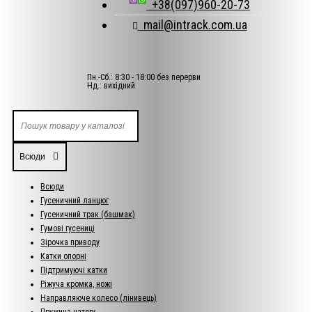
+38(097)960-20-73
mail@intrack.com.ua
Пн.-Сб.: 8:30 - 18:00 без перерви
Нд.: вихідний
Всюди
Всюди
Гусеничний ланцюг
Гусеничний трак (башмак)
Гумові гусениці
Зірочка приводу
Катки опорні
Підтримуючі катки
Ріжуча кромка, ножі
Направляюче колесо (лінивець)
Пружина натягу