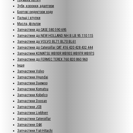
Зуби, коронки, адаптери
Бортові редуктори ходу
Пальці і втулки
Масла, фільтри
Запчастини до CASE 580 590 695
Запчастини до NEW HOLLAND NH B LB 95 110 115
Запчастини до VOLVO BL71 BL70 BL61
Запчастини до Caterpillar CAT 416 420 428 432 444
Запчастини KOMATSU WB93R WB93S WB97R WB97S
Запчастини до FERMEC TEREX 760 820 860 960
Інше
Запчастини Volvo
Запчастини Hyundai
Запчастини Daewoo
Запчастини Komatsu
Запчастини Kobelco
Запчастини Doosan
Запчастини JCB
Запчастини Liebherr
Запчастини Caterpillar
Запчастини O&K
Запчастини Fiat-Hitachi