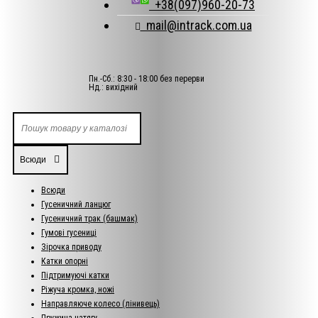
+38(097)960-20-73
mail@intrack.com.ua
Пн.-Сб.: 8:30 - 18:00 без перерви
Нд.: вихідний
Всюди
Всюди
Гусеничний ланцюг
Гусеничний трак (башмак)
Гумові гусениці
Зірочка приводу
Катки опорні
Підтримуючі катки
Ріжуча кромка, ножі
Направляюче колесо (лінивець)
Пружина натягу