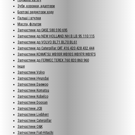
Зуби, коронки, адаптери
Бортові редуктори ходу
Пальці і втулки
Масла, фільтри
Запчастини до CASE 580 590 695
Запчастини до NEW HOLLAND NH B LB 95 110 115
Запчастини до VOLVO BL71 BL70 BL61
Запчастини до Caterpillar CAT 416 420 428 432 444
Запчастини KOMATSU WB93R WB93S WB97R WB97S
Запчастини до FERMEC TEREX 760 820 860 960
Інше
Запчастини Volvo
Запчастини Hyundai
Запчастини Daewoo
Запчастини Komatsu
Запчастини Kobelco
Запчастини Doosan
Запчастини JCB
Запчастини Liebherr
Запчастини Caterpillar
Запчастини O&K
Запчастини Fiat-Hitachi