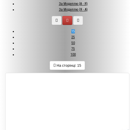
За Моделлю (A - Я)
За Моделлю (Я - A)
15
25
50
75
100
На сторінці:
15