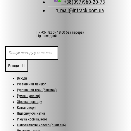
+38(097)960-20-73
mail@intrack.com.ua
Пн.-Сб.: 8:30 - 18:00 без перерви
Нд.: вихідний
Всюди
Всюди
Гусеничний ланцюг
Гусеничний трак (башмак)
Гумові гусениці
Зірочка приводу
Катки опорні
Підтримуючі катки
Ріжуча кромка, ножі
Направляюче колесо (лінивець)
Пружина натягу