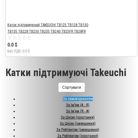
Каток підтримуючий TAKEUCHI TB125 TB128 TB130
TB135 TB228 TB230 TB235 TB240 TB25FR TB28FR
0.0 $
Без ПДВ: 0.0 $
Катки підтримуючі Takeuchi
Сортувати
За замовчуванням
За Ім’ям (A - Я)
За Ім’ям (Я - A)
За Ціною (зростання)
За Ціною (зменшення)
За Рейтингом (зменшення)
За Рейтингом (зростання)