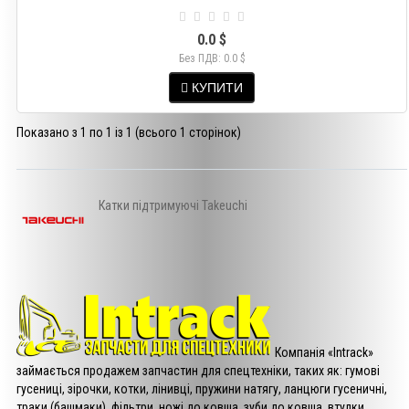
0.0 $
Без ПДВ: 0.0 $
КУПИТИ
Показано з 1 по 1 із 1 (всього 1 сторінок)
Катки підтримуючі Takeuchi
Компанія «Intrack»
займається продажем запчастин для спецтехніки, таких як: гумові
гусениці, зірочки, котки, лінивці, пружини натягу, ланцюги гусеничні,
траки (башмаки), фільтри, ножі до ковша, зуби до ковша, втулки.