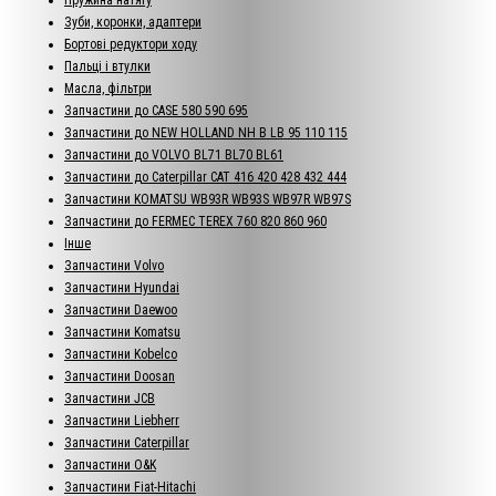
Зуби, коронки, адаптери
Бортові редуктори ходу
Пальці і втулки
Масла, фільтри
Запчастини до CASE 580 590 695
Запчастини до NEW HOLLAND NH B LB 95 110 115
Запчастини до VOLVO BL71 BL70 BL61
Запчастини до Caterpillar CAT 416 420 428 432 444
Запчастини KOMATSU WB93R WB93S WB97R WB97S
Запчастини до FERMEC TEREX 760 820 860 960
Інше
Запчастини Volvo
Запчастини Hyundai
Запчастини Daewoo
Запчастини Komatsu
Запчастини Kobelco
Запчастини Doosan
Запчастини JCB
Запчастини Liebherr
Запчастини Caterpillar
Запчастини O&K
Запчастини Fiat-Hitachi