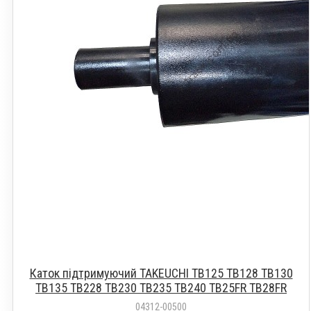
Каток підтримуючий TAKEUCHI TB125 TB128 TB130
TB135 TB228 TB230 TB235 TB240 TB25FR TB28FR
04312-00500