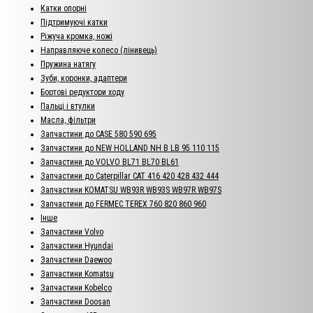
Катки опорні
Підтримуючі катки
Ріжуча кромка, ножі
Направляюче колесо (лінивець)
Пружина натягу
Зуби, коронки, адаптери
Бортові редуктори ходу
Пальці і втулки
Масла, фільтри
Запчастини до CASE 580 590 695
Запчастини до NEW HOLLAND NH B LB 95 110 115
Запчастини до VOLVO BL71 BL70 BL61
Запчастини до Caterpillar CAT 416 420 428 432 444
Запчастини KOMATSU WB93R WB93S WB97R WB97S
Запчастини до FERMEC TEREX 760 820 860 960
Інше
Запчастини Volvo
Запчастини Hyundai
Запчастини Daewoo
Запчастини Komatsu
Запчастини Kobelco
Запчастини Doosan