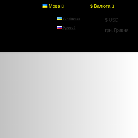
Мова
Валюта
$
Українська
$ USD
Русский
грн. Гривня