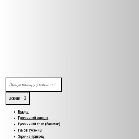
Всюди
Всюди
Гусеничний ланцюг
Гусеничний трак (башмак)
Гумові гусениці
Зірочка приводу