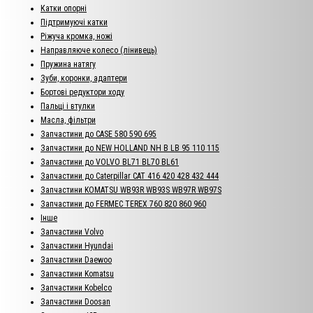
Катки опорні
Підтримуючі катки
Ріжуча кромка, ножі
Направляюче колесо (лінивець)
Пружина натягу
Зуби, коронки, адаптери
Бортові редуктори ходу
Пальці і втулки
Масла, фільтри
Запчастини до CASE 580 590 695
Запчастини до NEW HOLLAND NH B LB 95 110 115
Запчастини до VOLVO BL71 BL70 BL61
Запчастини до Caterpillar CAT 416 420 428 432 444
Запчастини KOMATSU WB93R WB93S WB97R WB97S
Запчастини до FERMEC TEREX 760 820 860 960
Інше
Запчастини Volvo
Запчастини Hyundai
Запчастини Daewoo
Запчастини Komatsu
Запчастини Kobelco
Запчастини Doosan