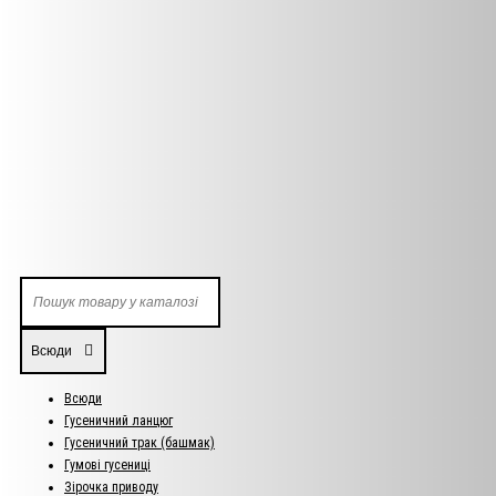
Всюди
Всюди
Гусеничний ланцюг
Гусеничний трак (башмак)
Гумові гусениці
Зірочка приводу