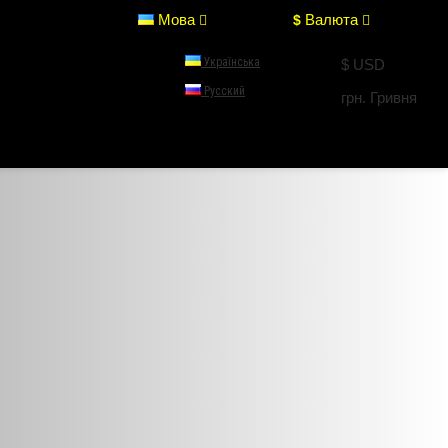
Мова
Валюта
$
Українська
$ USD
Русский
грн. Гривня