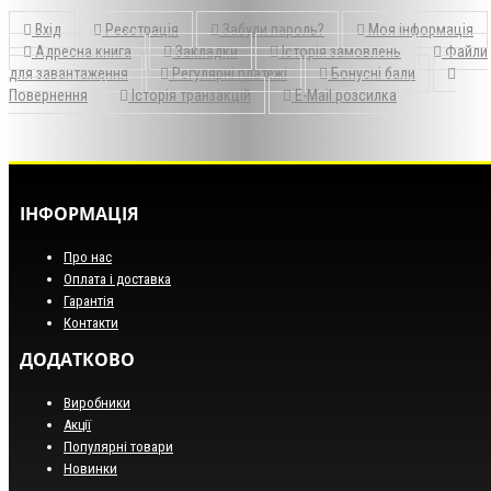
Вхід
Реєстрація
Забули пароль?
Моя інформація
Адресна книга
Закладки
Історія замовлень
Файли
для завантаження
Регулярні платежі
Бонусні бали
Повернення
Історія транзакцій
E-Mail розсилка
ІНФОРМАЦІЯ
Про нас
Оплата і доставка
Гарантія
Контакти
ДОДАТКОВО
Виробники
Акції
Популярні товари
Новинки