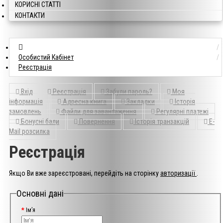
КОРИСНІ СТАТТІ
КОНТАКТИ
Особистий Кабінет
Реєстрація
Вхід
Реєстрація
Забули пароль?
Моя
інформація
Адресна книга
Закладки
Історія
замовлень
Файли для завантаження
Регулярні платежі
Бонусні бали
Повернення
Історія транзакцій
E-
Mail розсилка
Реєстрація
Якщо Ви вже зареєстровані, перейдіть на сторінку
авторизації
.
Основні дані
Ім’я