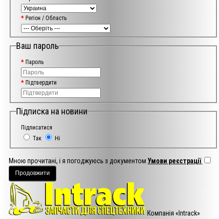
Регіон / Область
Ваш пароль
Пароль
Підтвердити
Підписка на новини
Підписатися
Так
Ні
Мною прочитані, і я погоджуюсь з документом
Умови реєстрації
Компанія «Intrack»