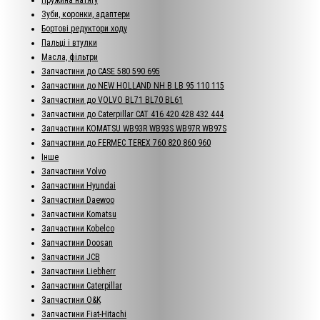
Зуби, коронки, адаптери
Бортові редуктори ходу
Пальці і втулки
Масла, фільтри
Запчастини до CASE 580 590 695
Запчастини до NEW HOLLAND NH B LB 95 110 115
Запчастини до VOLVO BL71 BL70 BL61
Запчастини до Caterpillar CAT 416 420 428 432 444
Запчастини KOMATSU WB93R WB93S WB97R WB97S
Запчастини до FERMEC TEREX 760 820 860 960
Інше
Запчастини Volvo
Запчастини Hyundai
Запчастини Daewoo
Запчастини Komatsu
Запчастини Kobelco
Запчастини Doosan
Запчастини JCB
Запчастини Liebherr
Запчастини Caterpillar
Запчастини O&K
Запчастини Fiat-Hitachi