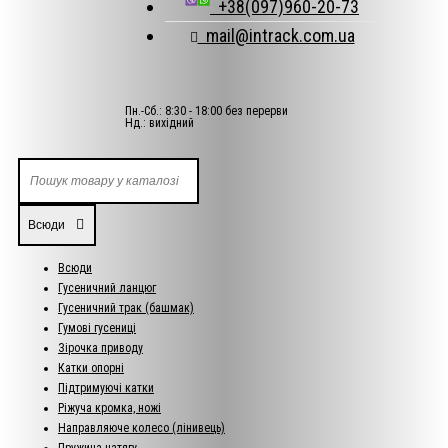
+38(097)960-20-73
mail@intrack.com.ua
Пн.-Сб.: 8:30 - 18:00 без перерви
Нд.: вихідний
Всюди
Всюди
Гусеничний ланцюг
Гусеничний трак (башмак)
Гумові гусениці
Зірочка приводу
Катки опорні
Підтримуючі катки
Ріжуча кромка, ножі
Направляюче колесо (лінивець)
Пружина натягу