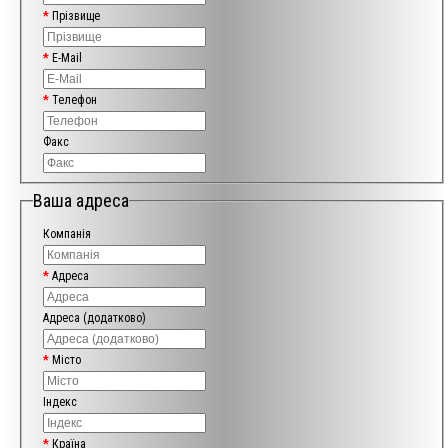
Прізвище
E-Mail
Телефон
Факс
Ваша адреса
Компанія
Адреса
Адреса (додатково)
Місто
Індекс
Країна