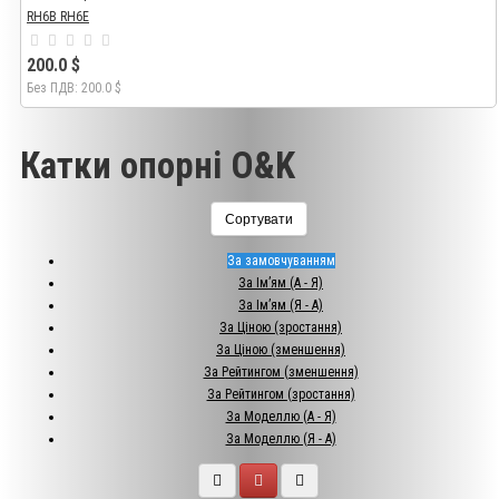
RH6B RH6E
200.0 $
Без ПДВ: 200.0 $
Катки опорні O&K
Сортувати
За замовчуванням
За Ім’ям (A - Я)
За Ім’ям (Я - A)
За Ціною (зростання)
За Ціною (зменшення)
За Рейтингом (зменшення)
За Рейтингом (зростання)
За Моделлю (A - Я)
За Моделлю (Я - A)