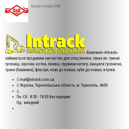
Катки опорні O&K
Компанія «Intrack»
займається продажем запчастин для спецтехніки, таких як: гумові
гусениці, зірочки, котки, лінивці, пружини натягу, ланцюги гусеничні,
траки (башмаки), фільтри, ножі до ковша, зуби до ковша, втулки.
mail@intrack.com.ua
Україна, Тернопільська область, м. Тернопіль, 4600
Пн.-Сб.: 8:30 - 18:00 без перерви
Нд.: вихідний