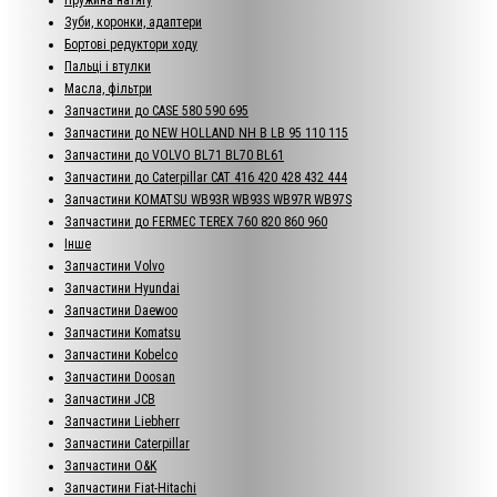
Зуби, коронки, адаптери
Бортові редуктори ходу
Пальці і втулки
Масла, фільтри
Запчастини до CASE 580 590 695
Запчастини до NEW HOLLAND NH B LB 95 110 115
Запчастини до VOLVO BL71 BL70 BL61
Запчастини до Caterpillar CAT 416 420 428 432 444
Запчастини KOMATSU WB93R WB93S WB97R WB97S
Запчастини до FERMEC TEREX 760 820 860 960
Інше
Запчастини Volvo
Запчастини Hyundai
Запчастини Daewoo
Запчастини Komatsu
Запчастини Kobelco
Запчастини Doosan
Запчастини JCB
Запчастини Liebherr
Запчастини Caterpillar
Запчастини O&K
Запчастини Fiat-Hitachi