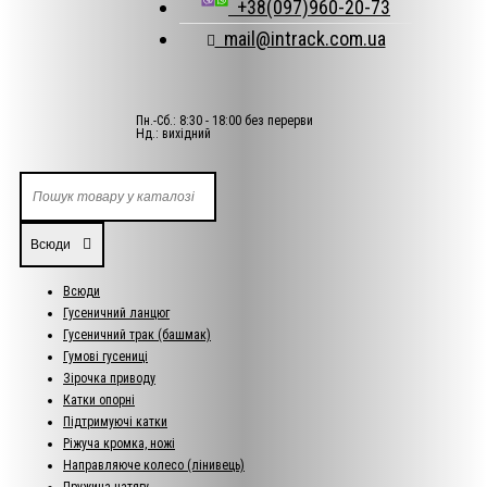
+38(097)960-20-73
mail@intrack.com.ua
Пн.-Сб.: 8:30 - 18:00 без перерви
Нд.: вихідний
Всюди
Всюди
Гусеничний ланцюг
Гусеничний трак (башмак)
Гумові гусениці
Зірочка приводу
Катки опорні
Підтримуючі катки
Ріжуча кромка, ножі
Направляюче колесо (лінивець)
Пружина натягу