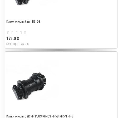
Каток опорний тип B3, D3
175.0 $
Без ПДВ: 175.0 $
Катки опорні O&K RH PLUS RH4CS RH5B RH5N RH6