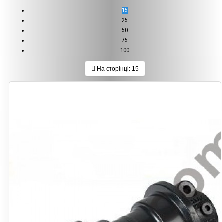
15
25
50
75
100
На сторінці:
15