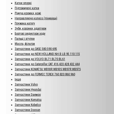
Катки опорні
Підтримуючі катки
Ріжуча кромка, ножі
Направляюче колесо (лінивець)
Пружина натягу
Зуби, коронки, адаптери
Бортові редуктори ходу
Пальці і втулки
Масла, фільтри
Запчастини до CASE 580 590 695
Запчастини до NEW HOLLAND NH B LB 95 110 115
Запчастини до VOLVO BL71 BL70 BL61
Запчастини до Caterpillar CAT 416 420 428 432 444
Запчастини KOMATSU WB93R WB93S WB97R WB97S
Запчастини до FERMEC TEREX 760 820 860 960
Інше
Запчастини Volvo
Запчастини Hyundai
Запчастини Daewoo
Запчастини Komatsu
Запчастини Kobelco
Запчастини Doosan