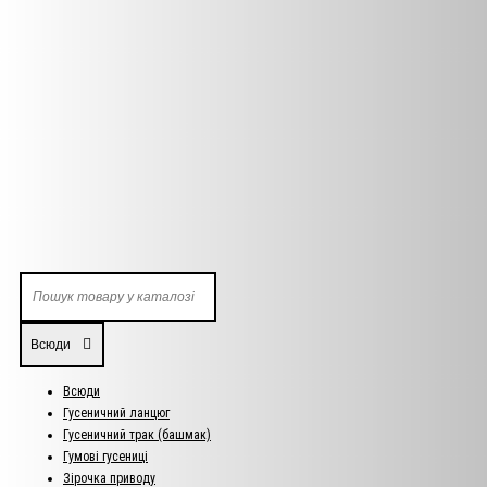
Всюди
Всюди
Гусеничний ланцюг
Гусеничний трак (башмак)
Гумові гусениці
Зірочка приводу