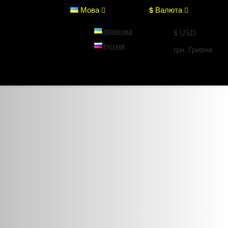
Мова
Валюта
$
Українська
$ USD
Русский
грн. Гривня