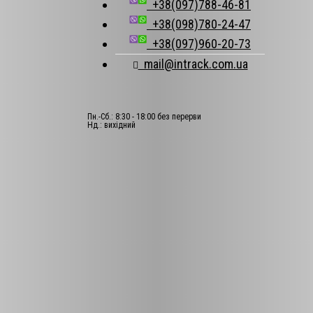
+38(097)788-46-81
+38(098)780-24-47
+38(097)960-20-73
mail@intrack.com.ua
Пн.-Сб.: 8:30 - 18:00 без перерви
Нд.: вихідний