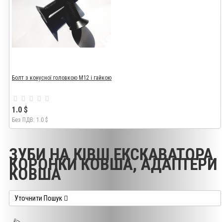
Болт з конусної головкою М12 і гайкою
1.0 $
Без ПДВ: 1.0 $
ЗУБИ НА КІВШ ЕКСКАВАТОРА,
КОРОНКИ КОВША, АДАПТЕРИ
КОВША
Уточнити Пошук