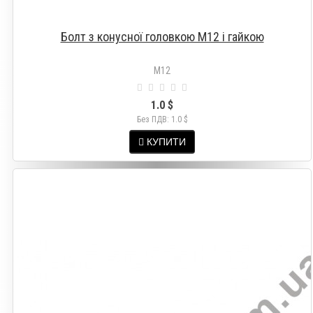
Болт з конусної головкою М12 і гайкою
M12
1.0 $
Без ПДВ: 1.0 $
КУПИТИ