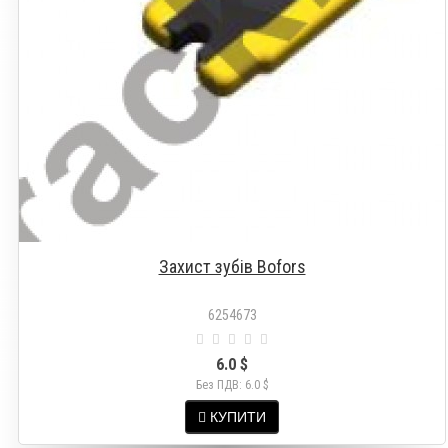
Захист зубів Bofors
6254673
6.0 $
Без ПДВ: 6.0 $
КУПИТИ