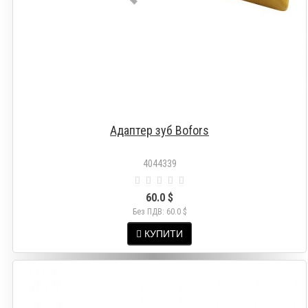
Адаптер зуб Bofors
4044339
60.0 $
Без ПДВ: 60.0 $
КУПИТИ