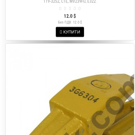
119-3252, C1E, MV239FU, Е322.
12.0 $
Без ПДВ: 12.0 $
КУПИТИ