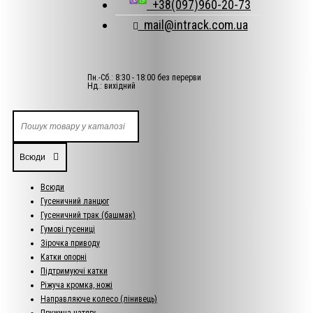
+38(097)960-20-73
mail@intrack.com.ua
Пн.-Сб.: 8:30 - 18:00 без перерви
Нд.: вихідний
Всюди
Всюди
Гусеничний ланцюг
Гусеничний трак (башмак)
Гумові гусениці
Зірочка приводу
Катки опорні
Підтримуючі катки
Ріжуча кромка, ножі
Направляюче колесо (лінивець)
Пружина натягу