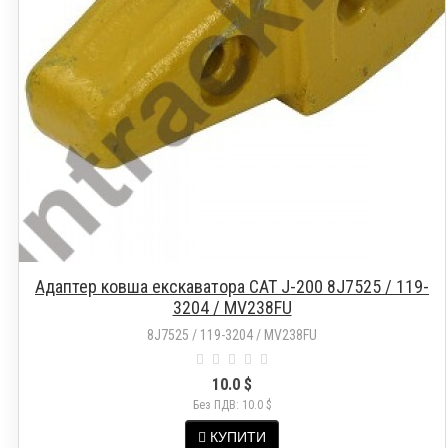
Адаптер ковша екскаватора CAT J-200 8J7525 / 119-
3204 / MV238FU
8J7525 / 119-3204 / MV238FU
10.0 $
Без ПДВ: 10.0 $
КУПИТИ