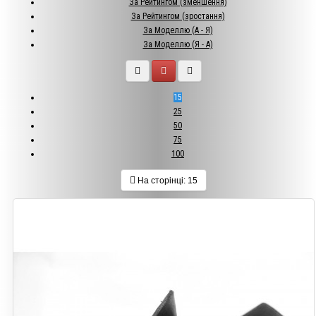
За Рейтингом (зменшення)
За Рейтингом (зростання)
За Моделлю (A - Я)
За Моделлю (Я - A)
15
25
50
75
100
На сторінці:
15