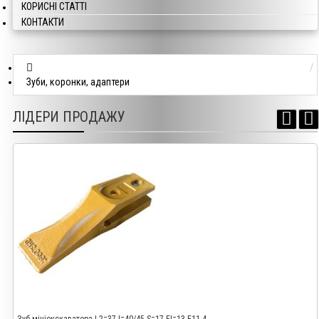
КОРИСНІ СТАТТІ
КОНТАКТИ
Зуби, коронки, адаптери
ЛІДЕРИ ПРОДАЖУ
Зуб мініекскаватора L2=37 I=40/45 S=17 FI=13 E11.4