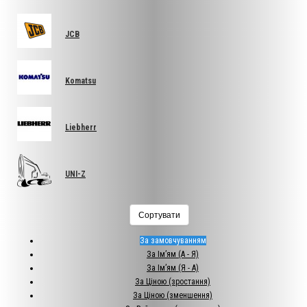
JCB
Komatsu
Liebherr
UNI-Z
Сортувати
За замовчуванням
За Ім’ям (A - Я)
За Ім’ям (Я - A)
За Ціною (зростання)
За Ціною (зменшення)