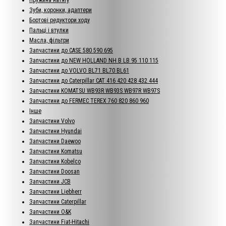
Зуби, коронки, адаптери
Бортові редуктори ходу
Пальці і втулки
Масла, фільтри
Запчастини до CASE 580 590 695
Запчастини до NEW HOLLAND NH B LB 95 110 115
Запчастини до VOLVO BL71 BL70 BL61
Запчастини до Caterpillar CAT 416 420 428 432 444
Запчастини KOMATSU WB93R WB93S WB97R WB97S
Запчастини до FERMEC TEREX 760 820 860 960
Інше
Запчастини Volvo
Запчастини Hyundai
Запчастини Daewoo
Запчастини Komatsu
Запчастини Kobelco
Запчастини Doosan
Запчастини JCB
Запчастини Liebherr
Запчастини Caterpillar
Запчастини O&K
Запчастини Fiat-Hitachi