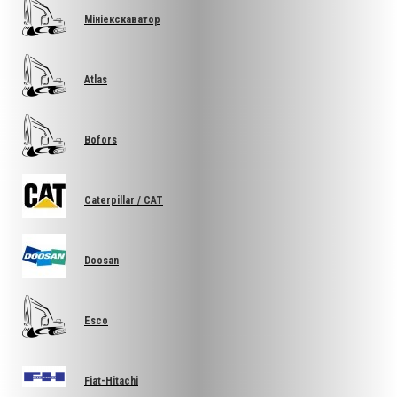
Мініекскаватор
Atlas
Bofors
Caterpillar / CAT
Doosan
Esco
Fiat-Hitachi