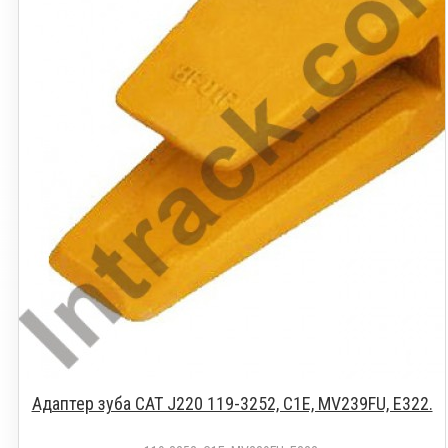
Адаптер зуба CAT J220 119-3252, C1E, MV239FU, Е322.